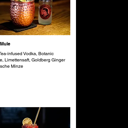
 Mule
ea-infused Vodka, Botanic
, Limettensaft, Goldberg Ginger
rische Minze