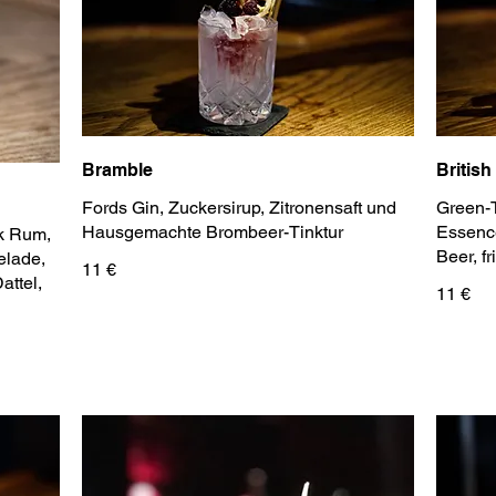
Bramble
British
Fords Gin, Zuckersirup, Zitronensaft und
Green-T
Hausgemachte Brombeer-Tinktur
Essence
k Rum,
Beer, f
elade,
11 €
attel,
11 €