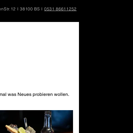
nStr.12 I 38100 BS I
0531 86611252
 mal was Neues probieren wollen.