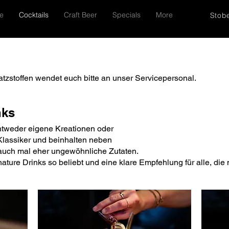
e
Cocktails
Craft Beer
Specials
More
Stobe
tzstoffen wendet euch bitte an unser Servicepersonal.
nks
entweder eigene Kreationen oder
Klassiker und beinhalten neben
auch mal eher ungewöhnliche Zutaten.
ure Drinks so beliebt und eine klare Empfehlung für alle, die